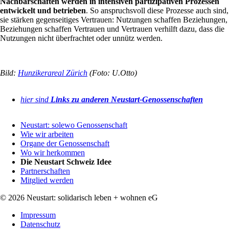
Nachbarschaften werden in intensiven partizipativen Prozessen
entwickelt und betrieben
. So anspruchsvoll diese Prozesse auch sind,
sie stärken gegenseitiges Vertrauen: Nutzungen schaffen Beziehungen,
Beziehungen schaffen Vertrauen und Vertrauen verhilft dazu, dass die
Nutzungen nicht überfrachtet oder unnütz werden.
Bild:
Hunzikerareal Zürich
(Foto: U.Otto)
hier sind
Links zu anderen Neustart-Genossenschaften
Navigation
Neustart: solewo Genossenschaft
überspringen
Wie wir arbeiten
Organe der Genossenschaft
Wo wir herkommen
Die Neustart Schweiz Idee
Partnerschaften
Mitglied werden
© 2026 Neustart: solidarisch leben + wohnen eG
Navigation
Impressum
überspringen
Datenschutz