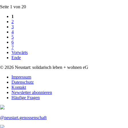
mit
Seite 1 von 20
Büro
und
1
Gruppenraum
2
bezogen
3
4
5
6
7
Vorwärts
Ende
© 2026 Neustart: solidarisch leben + wohnen eG
Navigation
Impressum
überspringen
Datenschutz
Kontakt
Newsletter abonnieren
Häufige Fragen
@neustart.genossenschaft