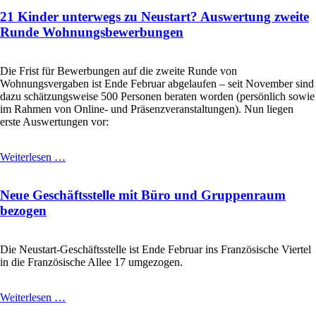
Jahr
21 Kinder unterwegs zu Neustart? Auswertung zweite
beim
INVEST
Runde Wohnungsbewerbungen
–
Förderprogramm
ist
Die Frist für Bewerbungen auf die zweite Runde von
bewilligt.
Wohnungsvergaben ist Ende Februar abgelaufen – seit November sind
Ab
dazu schätzungsweise 500 Personen beraten worden (persönlich sowie
jetzt
im Rahmen von Online- und Präsenzveranstaltungen). Nun liegen
können
erste Auswertungen vor:
wieder
Anträge
gestellt
21
Weiterlesen …
werden.
Kinder
unterwegs
Neue Geschäftsstelle mit Büro und Gruppenraum
zu
Neustart?
bezogen
Auswertung
zweite
Runde
Die Neustart-Geschäftsstelle ist Ende Februar ins Französische Viertel
Wohnungsbewerbungen
in die Französische Allee 17 umgezogen.
Neue
Weiterlesen …
Geschäftsstelle