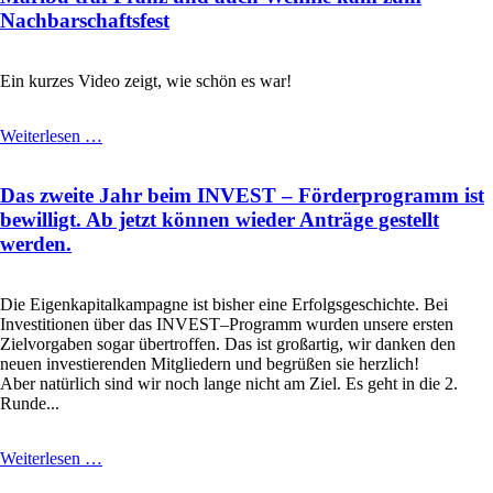
Nachbarschaftsfest
Ein kurzes Video zeigt, wie schön es war!
Maribu
Weiterlesen …
traf
Franz
Das zweite Jahr beim INVEST – Förderprogramm ist
und
auch
bewilligt. Ab jetzt können wieder Anträge gestellt
Wennie
werden.
kam
zum
Nachbarschaftsfest
Die Eigenkapitalkampagne ist bisher eine Erfolgsgeschichte. Bei
Investitionen über das INVEST–Programm wurden unsere ersten
Zielvorgaben sogar übertroffen. Das ist großartig, wir danken den
neuen investierenden Mitgliedern und begrüßen sie herzlich!
Aber natürlich sind wir noch lange nicht am Ziel. Es geht in die 2.
Runde...
Das
Weiterlesen …
zweite