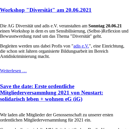
Sache:
Workshop "Diversität" am 20.06.2021
Die
Webseite
wird
komplett
Die AG Diversität und adis e.V. veranstalten am
Sonntag 20.06.21
überarbeitet
einen Workshop in dem es um Sensibilisierung, (Selbst-)Reflexion und
Bewusstwerdung rund um das Thema "Diversität" geht.
Begleiten werden uns dabei Profis von "
adis e.V.
", eine Einrichtung,
die schon seit Jahren organisierte Bildungsarbeit im Bereich
Antidiskriminierung macht.
Workshop
Weiterlesen …
"Diversität"
am
Save the date: Erste ordentliche
20.06.2021
Mitgliederversammlung 2021 von Neustart:
solidarisch leben + wohnen eG (iG)
Wir laden alle Mitglieder der Genossenschaft zu unserer ersten
ordentlichen Mitgliederversammlung für 2021 ein.