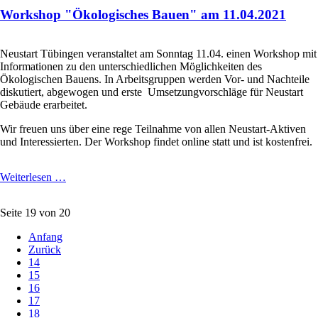
bekämpfen:
Workshop "Ökologisches Bauen" am 11.04.2021
Genossenschaft
'Neustart:
solidarisch
leben
Neustart Tübingen veranstaltet am Sonntag 11.04. einen Workshop mit
+
Informationen zu den unterschiedlichen Möglichkeiten des
wohnen'
Ökologischen Bauens. In Arbeitsgruppen werden Vor- und Nachteile
im
diskutiert, abgewogen und erste Umsetzungvorschläge für Neustart
Gespräch"
Gebäude erarbeitet.
Wir freuen uns über eine rege Teilnahme von allen Neustart-Aktiven
und Interessierten. Der Workshop findet online statt und ist kostenfrei.
Workshop
Weiterlesen …
"Ökologisches
Bauen"
Seite 19 von 20
am
11.04.2021
Anfang
Zurück
14
15
16
17
18