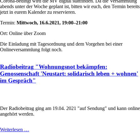
Corona-bedingt wird die MV digital stattfinden. Da die Versammlung
abends unter der Woche geplant ist, bitten wir euch, den Termin bereits
jetzt in eurem Kalender zu reservieren.
Termin:
Mittwoch, 16.6.2021, 19:00–21:00
Ort: Online über Zoom
Die Einladung mit Tagesordnung und dem Vorgehen bei einer
Onlineversammlung folgt noch.
Radiobeitrag "Wohnungsnot bekämpfen:
Genossenschaft 'Neustart: solidarisch leben + wohnen'
im Gespräch"
Der Radiobeitrag ging am 19.04. 2021 "auf Sendung" und kann online
angehört werden.
Radiobeitrag
Weiterlesen …
"Wohnungsnot